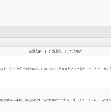
|
|
企业新闻
行业新闻
产品知识
孙建海/口述 王 宇/整理 我叫孙建海，河南方城人，曾在郑州做过十几年生意，不想
鲜的理由各有不同，但是终借助一品鲜成功致富的结果，却一次又一次证实了一品鲜所