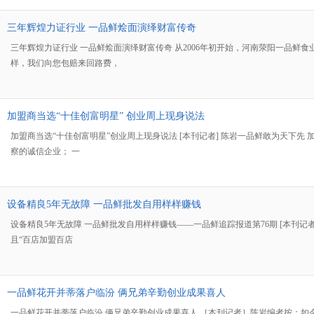
三年辉煌力证行业 一品鲜烩面演绎财富传奇
三年辉煌力证行业 一品鲜烩面演绎财富传奇 从2006年初开始，河南荥阳一品
样，我们向您包赔来回路费，
加盟商当选“十佳创富明星” 创业周上现身说法
加盟商当选“十佳创富明星”创业周上现身说法 [本刊记者] 陈岩一品鲜敢为天下
察的诚信企业； 一
设备精良5年无故障 一品鲜批发自用样样赚钱
设备精良5年无故障 一品鲜批发自用样样赚钱——一品鲜追踪报道第76期 [本刊记
且“百店加盟百店
一品鲜花开并蒂落户临汾 俩兄弟辛勤创业成果喜人
一品鲜花开并蒂落户临汾 俩兄弟辛勤创业成果喜人 ［本刊记者］陈岩编者按：