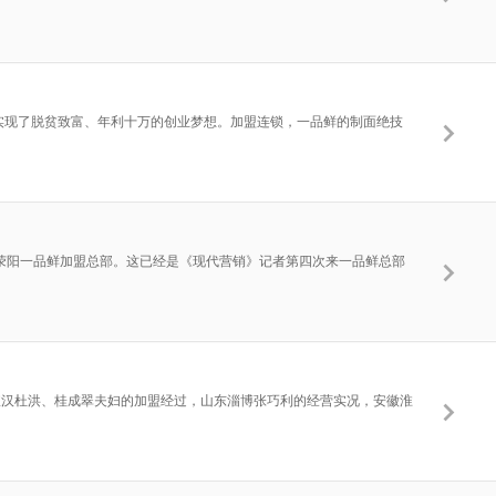
者实现了脱贫致富、年利十万的创业梦想。加盟连锁，一品鲜的制面绝技
河南荥阳一品鲜加盟总部。这已经是《现代营销》记者第四次来一品鲜总部
宣汉杜洪、桂成翠夫妇的加盟经过，山东淄博张巧利的经营实况，安徽淮