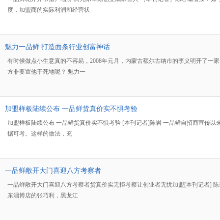
度，加盟商的实际利润和经营状
魅力一品鲜 打造面条行业创富神话
有时候做点小生意真的不容易，2008年元月，内蒙古额尔古纳市的李义明开了
方非要置他于死地呢？ 魅力一
加盟样板陆续公布 一品鲜货真价实不惧考验
加盟样板陆续公布 一品鲜货真价实不惧考验 [本刊记者]陈岩 一品鲜自招商宣
据可考。这样的做法，充
一品鲜敞开大门喜迎八方考察者
一品鲜敞开大门喜迎八方考察者货真价实无拒考察让创业者无忧加盟[本刊记者] 
东淄博店的张巧利，黑龙江