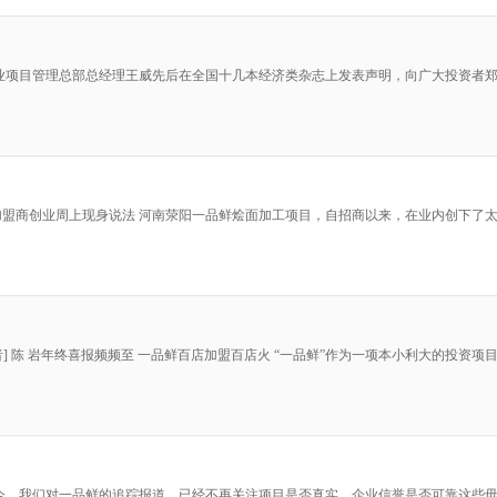
鲜食业项目管理总部总经理王威先后在全国十几本经济类杂志上发表声明，向广大投资者
先 加盟商创业周上现身说法 河南荥阳一品鲜烩面加工项目，自招商以来，在业内创下
者] 陈 岩年终喜报频频至 一品鲜百店加盟百店火 “一品鲜”作为一项本小利大的投
如今，我们对一品鲜的追踪报道，已经不再关注项目是否真实，企业信誉是否可靠这些