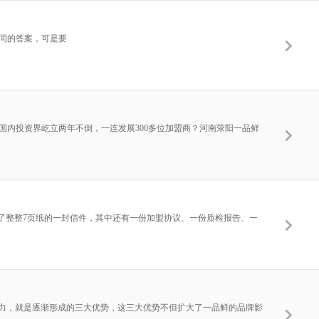
同的答案，可是要
的国内投资界屹立两年不倒，一连发展300多位加盟商？河南荥阳一品鲜
是写满了整整7页纸的一封信件，其中还有一份加盟协议、一份质检报告、一
竞争力，就是逐渐形成的三大优势，这三大优势不但扩大了一品鲜的品牌影