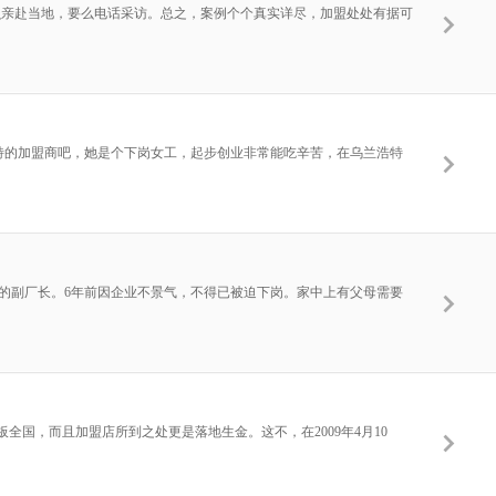
么亲赴当地，要么电话采访。总之，案例个个真实详尽，加盟处处有据可
浩特的加盟商吧，她是个下岗女工，起步创业非常能吃辛苦，在乌兰浩特
厂的副厂长。6年前因企业不景气，不得已被迫下岗。家中上有父母需要
板全国，而且加盟店所到之处更是落地生金。这不，在2009年4月10