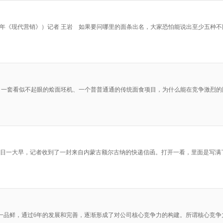
营销》）记者 王岩 如果要问哪里的面条出名，大家恐怕能说出至少五种不
杂志） 一套看似不起眼的烩面坯机、一个普普通通的传统面食项目，为什么能在竞争激烈
11年2月12日一大早，记者收到了一封来自内蒙古额尔古纳的快递信函。打开一看，里面
稳打的一品鲜，通过6年的发展和完善，逐渐形成了对公司核心竞争力的构建。所谓核心