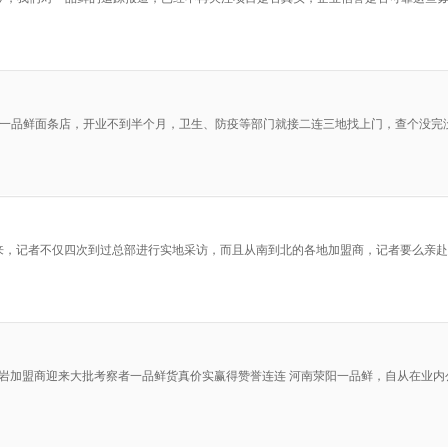
一家一品鲜面条店，开业不到半个月，卫生、防疫等部门就接二连三地找上门，查个没
传以来，记者不仅四次到过总部进行实地采访，而且从南到北的各地加盟商，记者要么
陈岩加盟商迎来大批考察者一品鲜货真价实赢得赞誉连连 河南荥阳一品鲜，自从在业