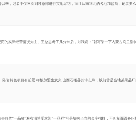
宣传以来，记者不仅三次到过总部进行实地采访，而且从南到北的各地加盟商，记者要
加盟商的实际经营情况为主。王总思考了几分钟后，对我说：“就写采一下内蒙古乌兰
记者】陈岩特色项目有前景 样板加盟生意火 山西石楼县的许志峰，以前曾是当地某果品
盟商去领奖“一品鲜”遍布淄博受欢迎“一品鲜”可是块响当当的金字招牌，不但制面设备叫