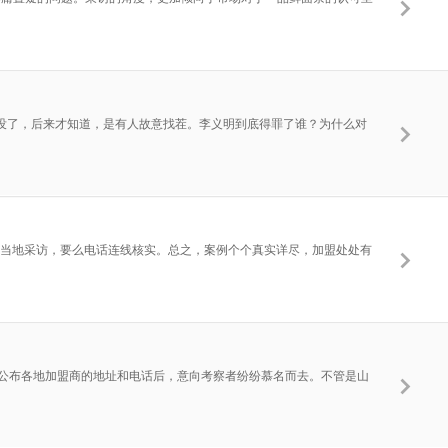
完没了，后来才知道，是有人故意找茬。李义明到底得罪了谁？为什么对
亲赴当地采访，要么电话连线核实。总之，案例个个真实详尽，加盟处处有
内公布各地加盟商的地址和电话后，意向考察者纷纷慕名而去。不管是山