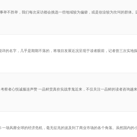
的故事举不胜举，我们每次采访都会挑选一些地域较为偏僻，或是创业较为坎坷的群体
耳熟能详的名字，几乎是期期不落的，将项目发展近况呈现于读者眼前，记者曾三次实
 陈岩 考察者心悦诚服连声赞 一品鲜货真价实战李鬼近来，不仅关注一品鲜的读者咨询
道第56 一场风靡全球的经济危机，毫无征兆的波及到了商业市场的各个角落。虽然国内