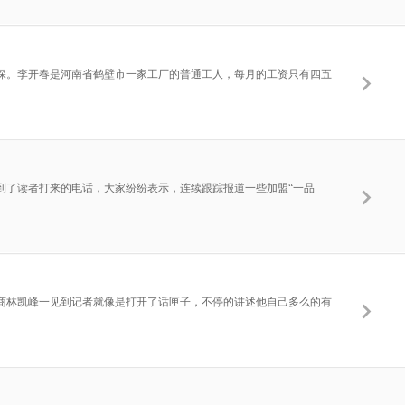
颇深。李开春是河南省鹤壁市一家工厂的普通工人，每月的工资只有四五
接到了读者打来的电话，大家纷纷表示，连续跟踪报道一些加盟“一品
盟商林凯峰一见到记者就像是打开了话匣子，不停的讲述他自己多么的有