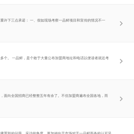
郑重许下三点承诺： 一、假如现场考察一品鲜项目和宣传的情况不一
了太多个。 一品鲜，是个敢于大量公布加盟商地址和电话以便读者就近考
资项目，面向全国招商已经整整五年有余了。不但加盟商遍布全国各地，而
毋庸置疑的问题。采访的角度，更加倾向于市场对于一品鲜面条的认可呈