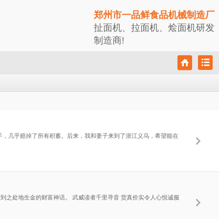
郑州市一品鲜食品机械制造厂
扯面机、拉面机、烩面机研发
制造商!
一遭失手，几乎赔掉了所有积蓄。后来，我和妻子来到了浙江义乌，希望能在
到之处地生金的财富神话。 武威读者千里寻音 货真价实令人心悦诚服