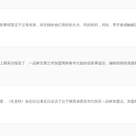
痛苦的事情莫过于父母有病，却无钱给他们请好的大夫、吃好的药，对此，李开春感触
刊自上期采访报道了，一品鲜甘肃兰州加盟商阎春华大姐的创富事迹后，编辑部很快就
的态度，《生意经》杂志社记者近日走访了位于陕西省西安市闫良区一品鲜加盟点。加