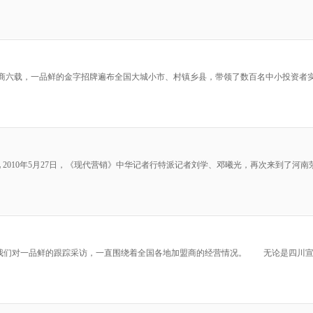
 招商六载，一品鲜的金字招牌遍布全国大城小市、村镇乡县，带领了数百名中小投资
见 2010年5月27日，《现代营销》中华记者行特派记者刘学、邓曦光，再次来到了
年，我们对一品鲜的跟踪采访，一直围绕着全国各地加盟商的经营情况。 无论是四川