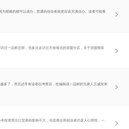
。因为艰难的都可以成功，普通的创业者就更应该充满信心。读者可能看
地探访过一品鲜总部，也多次走访过天南海北的加盟分店，关于加盟致富
越来越多了，而且还常有读者在考察后，给编辑或一品鲜的当家人王威发来
的小本投资受出口贸易的影响不大，但是商企和创业者仍是人心惶惶。一