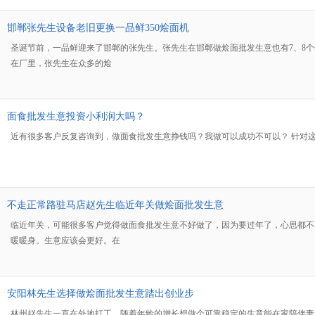
邯郸张先生设备老旧更换一品鲜350烩面机
圣诞节前，一品鲜迎来了邯郸的张先生。张先生在邯郸做烩面批发生意也有7、8
在厂里，张先生在众多的烩
面食批发生意投资小利润大吗？
近有很多客户反复咨询到，做面食批发生意挣钱吗？我做可以成功不可以？ 针对
不走正常路驻马店赵先生临近年关做烩面批发生意
临近年关，可能很多客户觉得做面食批发生意不好做了，因为要过年了，心思都不
暖暖身。生意应该会更好。在
安阳林先生选择做烩面批发生意踏出创业步
林州赵先生一直在外地打工，随着年龄的增长想做个可靠稳定的生意能在家陪伴妻