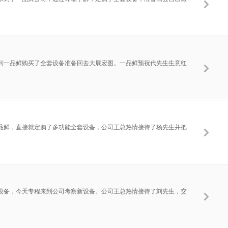
到一品鲜购买了全套设备准备回去大展宏图。一品鲜预祝代先生生意红
品鲜，直接就定购了多功能全套设备，公司王总热情接待了杨先生并把
设备，今天专程来到公司考察新设备。公司王总热情接待了刘先生，交