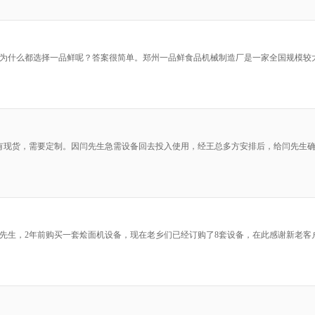
为什么都选择一品鲜呢？答案很简单。郑州一品鲜食品机械制造厂是一家全国规模较
有现货，需要定制。因闫先生急需设备回去投入使用，经王总多方安排后，给闫先生确
户程先生，2年前购买一套烩面机设备，现在老乡们已经订购了8套设备，在此感谢新老