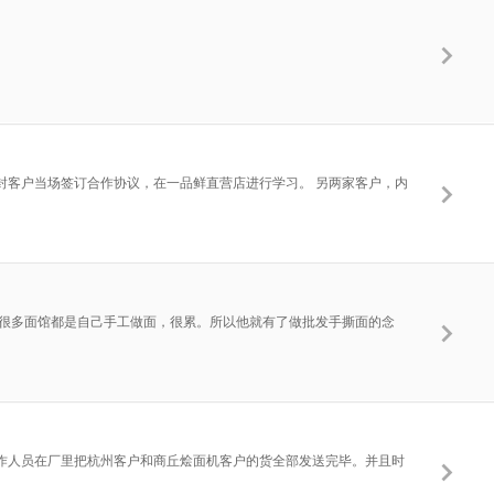
封客户当场签订合作协议，在一品鲜直营店进行学习。 另两家客户，内
现很多面馆都是自己手工做面，很累。所以他就有了做批发手撕面的念
作人员在厂里把杭州客户和商丘烩面机客户的货全部发送完毕。并且时