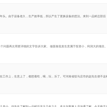
个年头。由于设备老久，生产效率低，所以产生了更换设备的想法。来到一品鲜总部后
这个问题再次用更详细的文字告诉大家。 做面食批发生意属于投资小，利润大的项目
在工作上，生意上了，都想着吃，喝，玩，乐了。可河南省驻马店市的赵先生便不这
儿老小，赵先生了解到一品鲜后关注几年之久，多次与客服人员沟通了解，今天终于