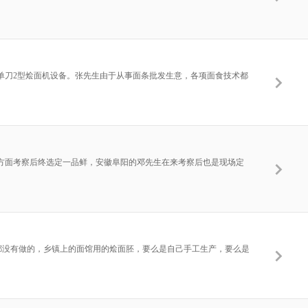
单刀2型烩面机设备。张先生由于从事面条批发生意，各项面食技术都
方面考察后终选定一品鲜，安徽阜阳的邓先生在来考察后也是现场定
镇都没有做的，乡镇上的面馆用的烩面胚，要么是自己手工生产，要么是