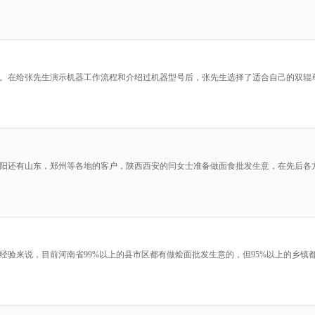
。在给张先生演示机器工作流程和介绍过机器型号后，张先生选择了适合自己的双辊
阳还有山东，郑州等各地的客户，陕西西安的闫女士准备做面食批发生意，在先后各
经验来说，目前河南省99%以上的县市区都有做烩面批发生意的，但95%以上的乡