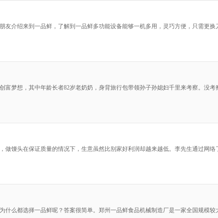
朋友介绍来到一品鲜，了解到一品鲜多功能设备能够一机多用，灵巧方便，只需更换
的创富梦想，其中年龄长者82岁老奶奶，身背旅行包带领孙子孙媳妇千里来考察。没
，做馒头在保证质量的情况下，生意虽然比别家好利润却越来越低。李先生通过网络
为什么都选择一品鲜呢？答案很简单。郑州一品鲜食品机械制造厂是一家全国规模较