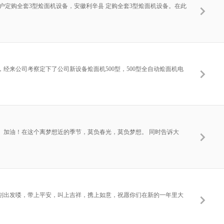
定购全套3型烩面机设备，安徽利辛县 定购全套3型烩面机设备。在此
来公司考察定下了公司新设备烩面机500型，500型全自动烩面机电
。加油！在这个离梦想近的季节，莫负春光，莫负梦想。 同时告诉大
这一刻出发喽，带上平安，叫上吉祥，携上如意，祝愿你们在新的一年里大