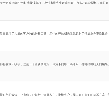
女士定购全套四代多 功能成型机，惠州市洪先生定购全套三代多功能成型机，南阳客户
量赢得了大量的客户的信誉和口碑，新年的开始胡先生就想到了拓展业务更换设备，经
都将在秋天收获；这是一个全新的开始，你流下的每一滴汗水，都将结出明天的硕果
展望17年的辉煌。16有你，17前行，许昌客户，邯郸客户，周口客户你们的机器在