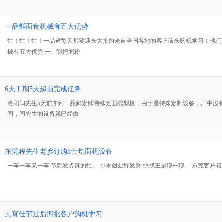
一品鲜面食机械有五大优势
忙！忙！忙！一品鲜每天都要迎来大批的来自全国各地的客户前来购机学习！他们
械有五大优势:一、能把面粉
6天工期5天超前完成任务
洛阳闫先生5天前来到一品鲜定购特殊烩面成型机，由于是特殊定制设备，厂中没
间，闫先生的设备就已经做
东莞程先生老乡订购8套烩面机设备
一车一车又一车 节后发货真的忙。 小本创业好发财 快找王威聊一聊。 东莞客
元宵佳节过后四批客户购机学习