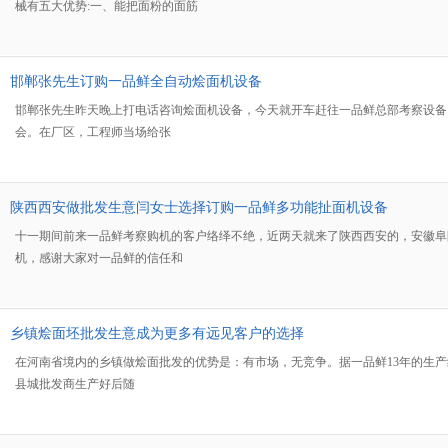
械有五大优势:一、能把面粉的面筋
邯郸张先生订购一品鲜全自动烩面机设备
邯郸张先生昨天晚上打电话咨询烩面机设备，今天就开车赶往一品鲜总部考察设备
会。在厂区，工程师当场给张
陕西西安做批发生意闫女士选择订购一品鲜多功能扯面机设备
十一期间前来一品鲜考察购机的客户络绎不绝，近两天就来了陕西西安的，安徽阜
机，感谢大家对一品鲜的信任和
乡镇烩面坯批发生意成为更多有远见客户的选择
在河南省境内的乡镇做烩面批发的优势是：有市场，无竞争。据一品鲜13年的生产
县城批发商生产好后随