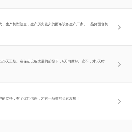
大，生产机型较全，生产历史较久的面条设备生产厂家。一品鲜面食机
定6天工期。在保证设备质量的前提下，6天内做好。这不，才5天时
客户的支持，有了你们信任，才有一品鲜的长远发展！