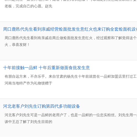
老板，完成自己的心愿。赵先
周口鹿邑代先生看到亲戚经营烩面批发生意红火也来订购全套烩面机设
周口鹿邑代先生看到有亲戚在商丘做烩面批发生意红火，经过观察和了解觉得这个
火，恭喜发财！
十年前接触一品鲜 十年后重新做面食批发生意
有朋自远方来，不亦乐乎。来自甘肃的杨先生十年前就曾在一品鲜加盟店里打过工
河南当地特产作为礼物馈赠于
河北老客户刘先生订购第四代多功能设备
河北客户刘先生可是一品鲜的老用户了，也是一品鲜的一位忠实粉丝。刘先生用一
谈中王总了解了刘先生目前的