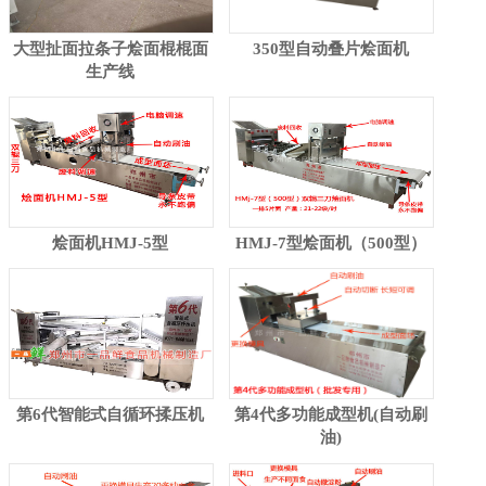
大型扯面拉条子烩面棍棍面
350型自动叠片烩面机
生产线
烩面机HMJ-5型
HMJ-7型烩面机（500型）
第6代智能式自循环揉压机
第4代多功能成型机(自动刷
油)