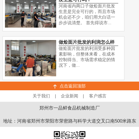
河南省内两口子做烩面片批发
生意是完全可行的，而且市场
机会还不少，咱们用大白话一
步步说清楚。 首先得说市...
做烩面片批发的利润怎么样
做烩面片批发的利润受多种因
素影响，但整体来看，在成本
控制得当、市场需求稳定的情
况下，做...
点击返回顶部
关于我们
|
企业新闻
|
客户感言
郑州市一品鲜食品机械制造厂
地址：河南省郑州市荥阳市荥密路与科学大道交叉口南500米路东